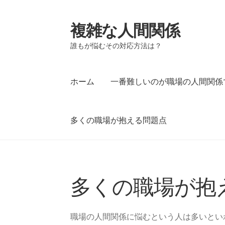
複雑な人間関係
ナ
コ
ビ
ン
誰もが悩むその対応方法は？
ゲ
テ
ー
ン
シ
ツ
ホーム
一番難しいのが職場の人間関係
ョ
へ
ン
ス
へ
キ
多くの職場が抱える問題点
ス
ッ
キ
プ
ッ
ホーム
一番難しいのが職場の人間関係です
プ
多くの職場が抱
多くの職場が抱える問題点
職場の人間関係に悩むという人は多いとい