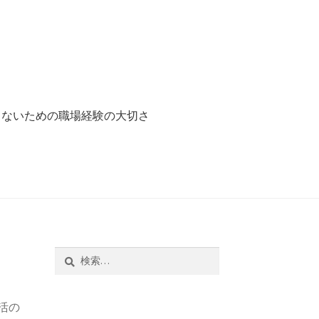
らないための職場経験の大切さ
職場経験の大切さ
検
索:
活の