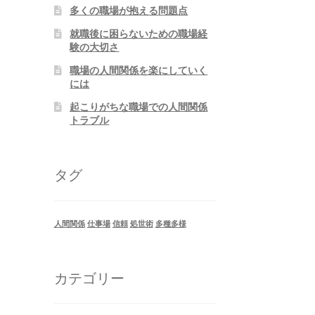
多くの職場が抱える問題点
就職後に困らないための職場経
験の大切さ
職場の人間関係を楽にしていく
には
起こりがちな職場での人間関係
トラブル
タグ
人間関係
仕事場
信頼
処世術
多種多様
カテゴリー