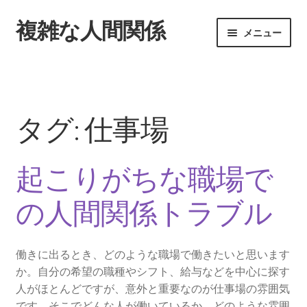
複雑な人間関係
ナ
コ
メニュー
ビ
ン
ゲ
テ
ホーム
ー
ン
シ
ツ
一番難しいのが職場の人間関係です
ョ
へ
タグ:
仕事場
ン
ス
職場の人間関係を楽にしていくには
へ
キ
ス
ッ
起こりがちな職場で
就職後に困らないための職場経験の大切さ
キ
プ
ッ
の人間関係トラブル
多くの職場が抱える問題点
プ
働きに出るとき、どのような職場で働きたいと思います
か。自分の希望の職種やシフト、給与などを中心に探す
人がほとんどですが、意外と重要なのが仕事場の雰囲気
です。そこでどんな人が働いているか、どのような雰囲